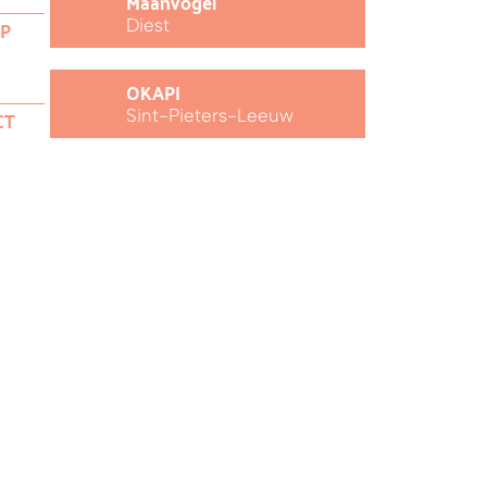
Maanvogel
Diest
EP
OKAPI
Sint-Pieters-Leeuw
CT