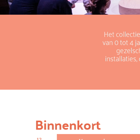
Het collecti
van 0 tot 4 
gezelsc
installatie
Binnenkort
12