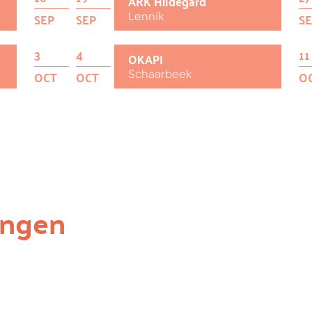
ARK Hildegard
Lennik
SEP
SEP
S
3
4
11
OKAPI
Schaarbeek
OCT
OCT
O
ingen