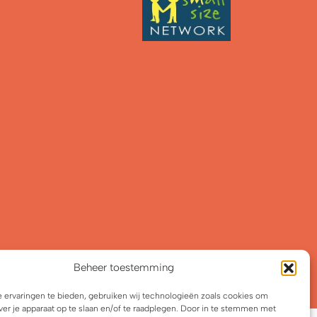
Beheer toestemming
 ervaringen te bieden, gebruiken wij technologieën zoals cookies om
ver je apparaat op te slaan en/of te raadplegen. Door in te stemmen met