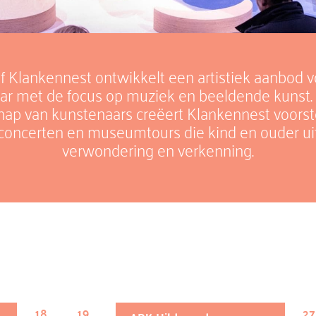
ef Klankennest ontwikkelt een artistiek aanbod 
jaar met de focus op muziek en beeldende kunst.
hap van kunstenaars creëert Klankennest voorste
s, concerten en museumtours die kind en ouder ui
verwondering en verkenning.
18
19
27