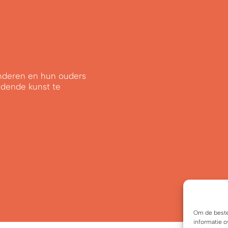
kinderen en hun ouders
ldende kunst te
Om de beste
informatie o