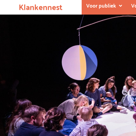
Klankennest
Voor publiek
V