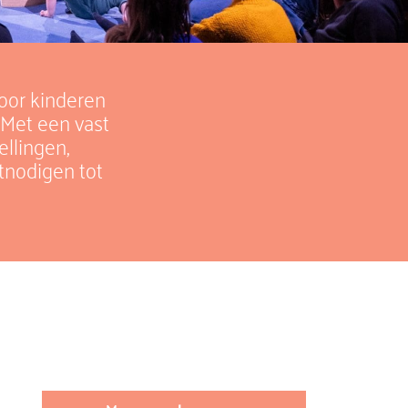
voor kinderen
 Met een vast
llingen,
tnodigen tot