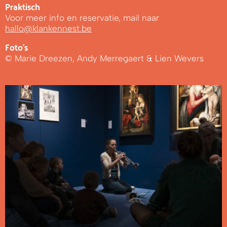
Praktisch
Voor meer info en reservatie, mail naar
hallo@klankennest.be
Foto's
© Marie Dreezen, Andy Merregaert & Lien Wevers