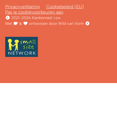
Privacyverklaring
Cookiebeleid (EU)
Pas je cookievoorkeuren aan
2021-2026 Klankennest vzw
Met
&
ontworpen door Wild van Vorm