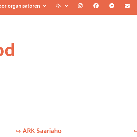
oor organisatoren
od
ARK Saariaho