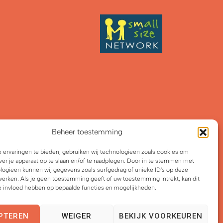
Beheer toestemming
 ervaringen te bieden, gebruiken wij technologieën zoals cookies om
ver je apparaat op te slaan en/of te raadplegen. Door in te stemmen met
logieën kunnen wij gegevens zoals surfgedrag of unieke ID's op deze
erken. Als je geen toestemming geeft of uw toestemming intrekt, kan dit
e invloed hebben op bepaalde functies en mogelijkheden.
PTEREN
WEIGER
BEKIJK VOORKEUREN