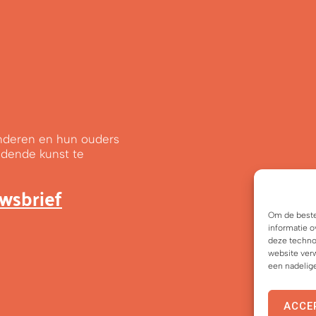
kinderen en hun ouders
ldende kunst te
uwsbrief
Om de beste
informatie o
deze techno
website verw
een nadelig
ACCE