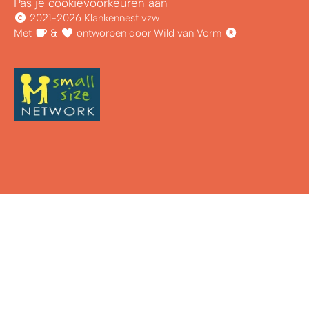
Pas je cookievoorkeuren aan
2021-2026 Klankennest vzw
Met
&
ontworpen door Wild van Vorm