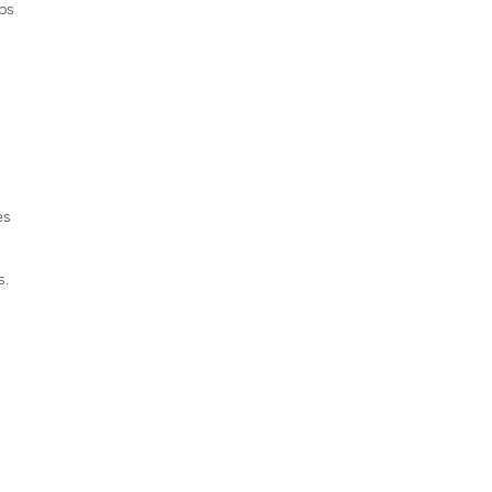
mps
es
s.